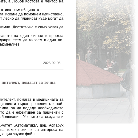
ните, а Любов Костова е ментор на
о отиват към общината.
а, искаме да помогнем единствено,
ат лесно да планират къде могат да
нимно. Достатъчно е само човек да
ването на един сигнал в проекта
 допринесем да живеем в един по-
 Гърменлиев.
2026-02-05
 интелект, помагат за точна
интелект, помагат в медицината за
ециалисти търсят решения как най-
помпа, за да подаде необходимото
йто да е ефективен за пациенти с
аболявания. Учените са създали и
ултет „Автоматика“, доц. Аспарух
 на техния екип и за интереса на
дващия звуков файл.