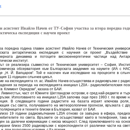
g
н асистент Ивайло Начев от ТУ-София участва за втора поредна год
ктическа експедиция с научен проект
ра поредна година главен асистент Ивайло Начев от Техническия универс
рската антарктическа експедиция с научния си проект „Въздействие
ферната динамика и потоците високоенергетични частици над Антар
тически институт.
ът се реализира съвместно от Техническия университет – София, Инсти
омическа обсерватория към Българската академия на науките (ИА с НА
е „Н. Й. Вапцаров“. Той е насочен към изследване на процесите в слън
щия 11-годишен слънчев цикъл.
ме на експедицията гл. ас. Ивайло Начев осъществява и радиовръзки с ради
адения за периода на експедицията инициал LZ0A - радиолюбителския поз
Св. Климент Охридски", казаха от БАИ.
 Ливингстън, част от Южните Шетландски острови, е сред най-редките и тър
ръзки. Използването на инициал LZ0A започва още през 1993 г. по време н
иция. В следващите години радистите на базата играят ключова роля,
кация със света, получаването на метеорологични прогнози, връзката с дру
полярниците и техните близки в България, казват от БАИ.
лизо 19 години радиомълчание LZ0A отново се завърна в ефира, предиз
юбителите по света. Връзките се осъществяват както в телефония, така 
ен за далечни комуникации с ниска мощност. След приключването на осно
ирани близо 2500 радиовръзки с кореспонденти от различни части на свет
 и, при подходящи условия, с България.