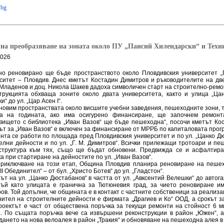
.bg
на преобразяване на зоната около ПУ „Паисий Хилендарски“ и Техн
2026
о реновирано ще бъде пространството около Пловдивския университет „
ситет – Пловдив. Днес кметът Костадин Димитров и ръководителите на дв
Младенов и доц. Никола Шакев дадоха символичен старт на строително-ремо
трукцията обхваща зоните около двата университета, както и улица „Цан
“ до ул. „Цар Асен I“.
новим пространствата около висшите учебни заведения, пешеходните зони, т
та на годината, ако има осигурено финансиране, ще започнем ремонта
вището с библиотека „Иван Вазов“ ще бъде пешеходна“, посочи кметът Ко
ът за „Иван Вазов“ е включен за финансиране от МРРБ по капиталовата прог
нта се работи по площада пред Пловдивския университет и по ул. „Цанко Дю
елни дейности и по ул. „Г. М. Димитров“. Всички прилежащи тротоари и пеш
труктура към тях, също ще бъдат обновени. Предвижда се и асфалтира
а при стартиране на дейностите по ул. „Иван Вазов“.
риключване на този етап, Община Пловдив планира реновиране на пешех
II Обединител“ – от бул. „Христо Ботев“ до ул. „Гладстон“.
ът на ул. „Цанко Дюстабанов“ в частта от ул. „Авксентий Велешки“ до автог
тъй като улицата е гранична за Тютюневия град, за чието реновиране им
ов. Той допълни, че общината е в контакт с частните собственици за реализа
ител на строителните дейности е фирмата „Драгиев и Ко“ ООД, а срокът з
роектът е част от обществена поръчка за текущи ремонти на стойност 6 
. По същата поръчка вече са извършени реконструкции в район „Южен“, 
дането на нова велоалея в район „Тракия“ и обновяване на пешеходна алея в 