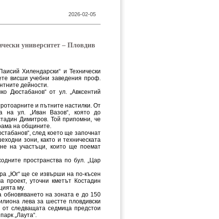
2026-02-05
ически университет – Пловдив
Паисий Хилендарски“ и Технически
ете висши учебни заведения проф.
нтните дейности.
ко Дюстабанов“ от ул. „Авксентий
ротоарните и пътните настилки. От
 на ул. „Иван Вазов“, която до
стадин Димитров. Той припомни, че
рама на общините.
стабанов“, след което ще започнат
еходни зони, както и техническата
не на участъци, които ще поемат
одните пространства по бул. „Цар
ара „Юг“ ще се извърши на по-късен
а проект, уточни кметът Костадин
цията му.
а обновяването на зоната е до 150
милиона лева за шестте пловдивски
а от следващата седмица предстои
парк „Лаута“.