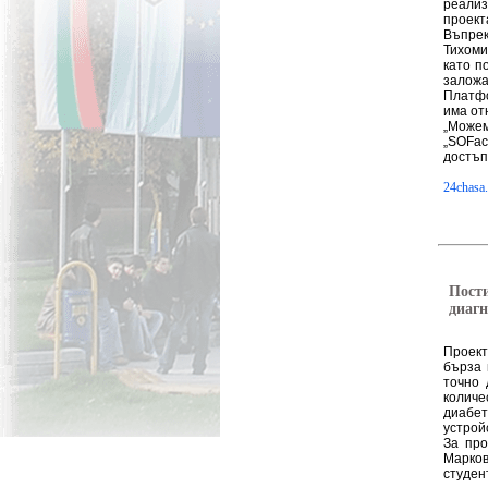
реализ
проект
Въпрек
Тихоми
като п
заложа
Платфо
има от
„Можем
„SOFac
достъп
24chasa
Пости
диагн
Проект
бърза 
точно 
количе
диабет
устрой
За про
Марков
студен