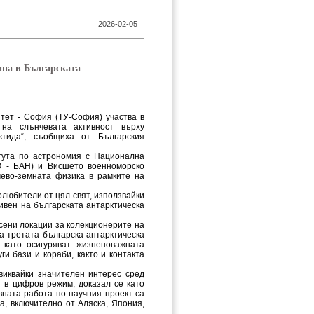
2026-02-05
ина в Българската
итет - София (ТУ-София) участва в
 на слънчевата активност върху
ктида“, съобщиха от Българския
тута по астрономия с Национална
О - БАН) и Висшето военноморско
чево-земната физика в рамките на
олюбители от цял свят, използвайки
ивен на българската антарктическа
сени локации за колекционерите на
а третата българска антарктическа
 като осигуряват жизненоважната
ги бази и кораби, както и контакта
виквайки значителен интерес сред
и в цифров режим, доказал се като
вната работа по научния проект са
а, включително от Аляска, Япония,