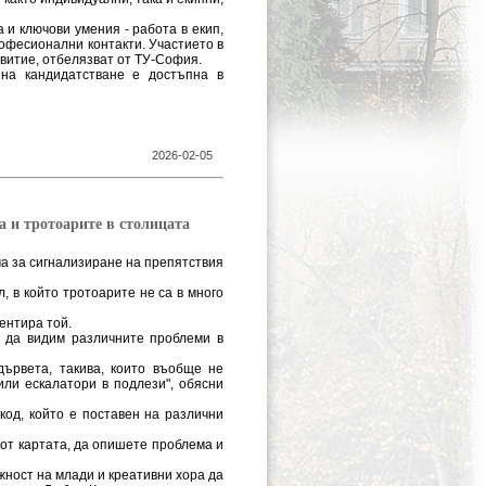
 и ключови умения - работа в екип,
офесионални контакти. Участието в
витие, отбелязват от ТУ-София.
на кандидатстване е достъпна в
2026-02-05
а и тротоарите в столицата
а за сигнализиране на препятствия
, в който тротоарите не са в много
ментира той.
м да видим различните проблеми в
дървета, такива, които въобще не
ли ескалатори в подлези", обясни
код, който е поставен на различни
 от картата, да опишете проблема и
жност на млади и креативни хора да