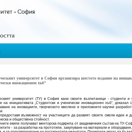
с
ческият университет в София организира шестото издание на иници
чески иновационен хъб“
еският университет (ТУ) в София кани своите възпитаници - студенти и 
е на инициативата „Студентски и ученически иновационен хъб“, доказал с
аване на иновациите, творческото мислене и приложните научни разработ
и.
предоставя възможност на участниците да развият своите смели идеи и д
ческа и обществена стойност.
ните екипи получават менторска подкрепа от академичния състав на ТУ-С
ектите - за разработка на прототипи, закупуване на материали и оборудване,
, и за популяризиране на постигнатите резултати. Проектите могат да бъдат 