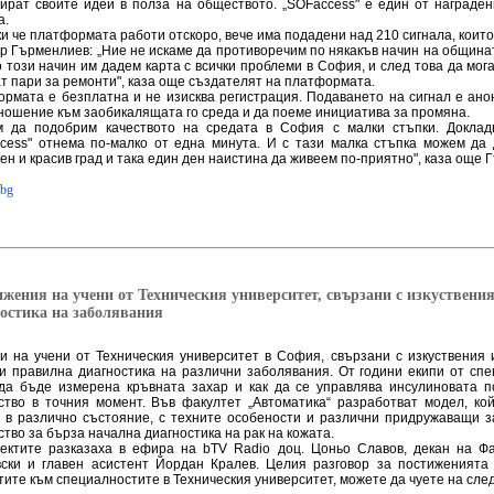
ират своите идеи в полза на обществото. „SOFaccess" е един от награде
а.
и че платформата работи отскоро, вече има подадени над 210 сигнала, коит
р Гърменлиев: „Ние не искаме да противоречим по някакъв начин на общинат
о този начин им дадем карта с всички проблеми в София, и след това да мог
т пари за ремонти", каза още създателят на платформата.
рмата е безплатна и не изисква регистрация. Подаването на сигнал е ано
ношение към заобикалящата го среда и да поеме инициатива за промяна.
 да подобрим качеството на средата в София с малки стъпки. Доклад
cess" отнема по-малко от една минута. И с тази малка стъпка можем да
ен и красив град и така един ден наистина да живеем по-приятно", каза още
.bg
жения на учени от Техническия университет, свързани с изкуствения
остика на заболявания
и на учени от Техническия университет в София, свързани с изкуствения 
и правилна диагностика на различни заболявания. От години екипи от сп
да бъде измерена кръвната захар и как да се управлява инсулиновата 
ство в точния момент. Във факултет „Автоматика“ разработват модел, ко
 в различно състояние, с техните особености и различни придружаващи з
ство за бърза начална диагностика на рак на кожата.
ектите разказаха в ефира на bTV Radio доц. Цоньо Славов, декан на Фак
ски и главен асистент Йордан Кралев. Целия разговор за постиженията
тите към специалностите в Техническия университет, можете да чуете на сле