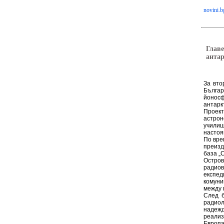
novini.b
Главе
антар
За вто
Бълга
йонос
антарк
Проект
астрон
училищ
настоя
По вре
преизд
база „
Остров
радиов
експед
комуни
между 
След б
радиол
надежд
реализ
Европа