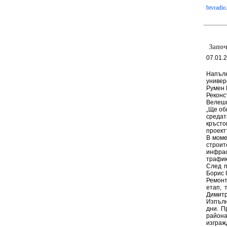
btvradio
Започ
07.01.
Напълн
универ
Румен 
Реконс
Велешки
„Ще об
среда
кръсто
проект
В моме
строит
инфрас
трафик
След п
Борис I
Ремонт
етап, 
Димитр
Изпълн
дни. П
района
изграж