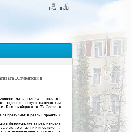
Вход
English
ативата „Студентски и
ученици, да се включат в шестото
е с годините конкурс, насочен към
ки. Това съобщават от ТУ-София в
а ги превърнат в реални проекти с
офия и финансиране за реализиране
 за участие в научни и иновационни
както индивидуални, така и екипни,