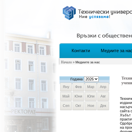
Контакти
Медиите за на
Начало
»
Медиите за нас
Техни
Година
учени
Яну
Фев
Мар
Апр
Май
Юни
Юли
Авг
Технич
издани
Сеп
Окт
Ное
Дек
насърч
сайта с
Хъбът 
практи
Одобре
на про
форуми