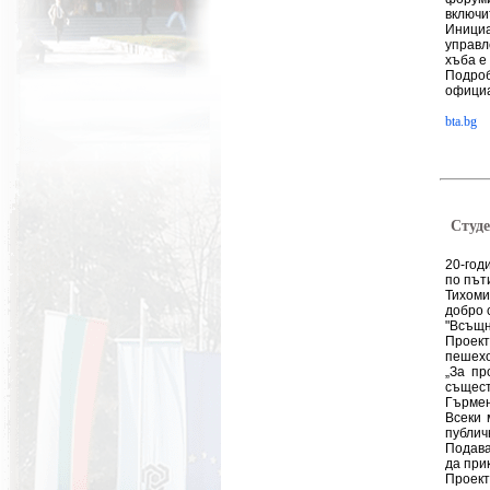
включи
Инициа
управл
хъба е
Подро
официал
bta.bg
Студе
20-год
по път
Тихоми
добро 
"Всъщн
Проект
пешехо
„За пр
същест
Гърме
Всеки 
публич
Подава
да при
Проект