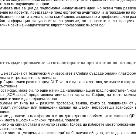
телно междудисциплинарни.
тивата има за цел да подпомогне иновативните идеи, но освен това развива
ение на проекти, представяне пред експертна аудитория и изграждане на пр
 безценен опит и важна стъпка към бъдещо академично и професионално раз
бна информация за условията за участие, за сроковете и за процеса 
ния сайт на инициативата: https://innovationhub.tu-sofia.bg/
нт създаде приложение за сигнализиране на препятствия по пътищат
ишен студент от Техническия университет в София създаде онлайн платформ
ищата и тротоарите в столицата.
р Гърменлиев разказа пред БНТ, че го е вдъхновило това, че живее в квартал
състояние.
ост исках, може би, по един начин да направим нашия град по-достъпен", ко
ът „SOFaccess" представлява дигитална карта на София, на която може
дните зони и да подадем сигнал.
облеми от типа на – разбити тротоари, такива, които са повдигнати от 
вуват, липсващи или повредени капаци на шахти, неработещи асансьори и
нлиев.
може да влезе в платформата и да докладва за проблем, като сканира QR 
ни места в София – спирки, трамваи, подлези.
нето на сигнал става в няколко стъпки. Трябва да изберете местоположение
качите снимка.
ът е част от „Академия за визионери" на Столична община, която дава възмо