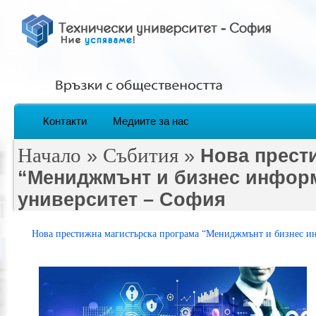
Контакти
Медиите за нас
Начало
Събития
»
»
Нова прест
“Мениджмънт и бизнес информ
университет – София
Нова престижна магистърска програма “Мениджмънт и бизнес и